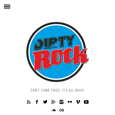
DON'T THINK TWICE, IT'S ALL RIGHT