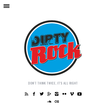
DON'T THINK TWICE, IT'S ALL RIGHT