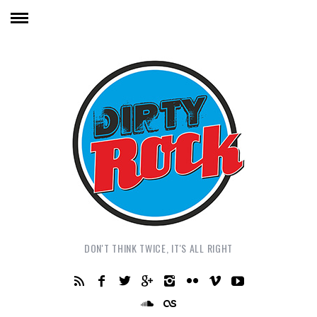
DON'T THINK TWICE, IT'S ALL RIGHT