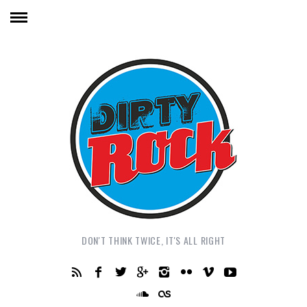
DON'T THINK TWICE, IT'S ALL RIGHT