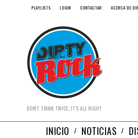
PLAYLISTS
LOGIN
CONTACTAR
ACERCA DE DI
DON'T THINK TWICE, IT'S ALL RIGHT
INICIO
NOTICIAS
D