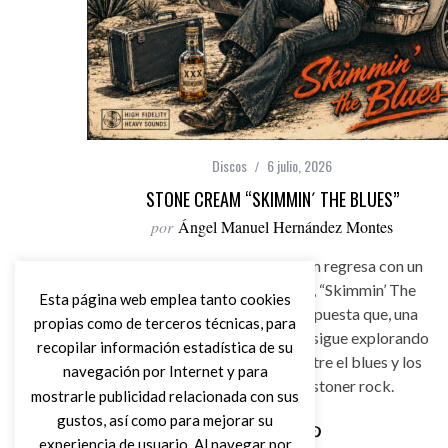
Discos
6 julio, 2026
STONE CREAM “SKIMMIN´ THE BLUES”
por
Ángel Manuel Hernández Montes
La banda griega Stone Cream regresa con un
nuevo trabajo discográfico, “Skimmin’ The
Esta página web emplea tanto cookies
Blues”, reafirmando una propuesta que, una
propias como de terceros técnicas, para
década después de su debut, sigue explorando
recopilar información estadística de su
con personalidad la unión entre el blues y los
navegación por Internet y para
sonidos más densos del stoner rock.
mostrarle publicidad relacionada con sus
gustos, así como para mejorar su
experiencia de usuario. Al navegar por