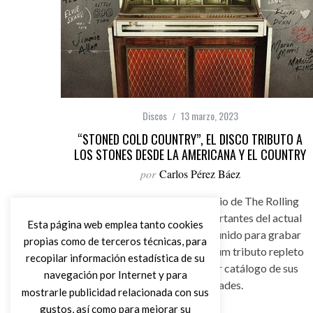
Discos
13 marzo, 2023
“STONED COLD COUNTRY”, EL DISCO TRIBUTO A
LOS STONES DESDE LA AMERICANA Y EL COUNTRY
por
Carlos Pérez Báez
Para celebrar el 60 Aniversario de The Rolling
Stones, las estrellas más importantes del actual
Esta página web emplea tanto cookies
Country Americano se han reunido para grabar
propias como de terceros técnicas, para
“Stoned Cold Country”, un álbum tributo repleto
recopilar información estadística de su
de versiones del espectacular catálogo de sus
navegación por Internet y para
Satánicas Majestades.
mostrarle publicidad relacionada con sus
gustos, así como para mejorar su