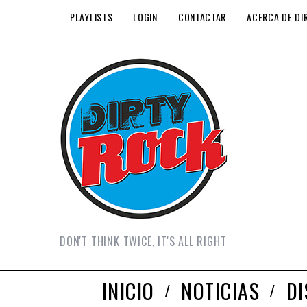
PLAYLISTS
LOGIN
CONTACTAR
ACERCA DE DI
DON'T THINK TWICE, IT'S ALL RIGHT
INICIO
NOTICIAS
D