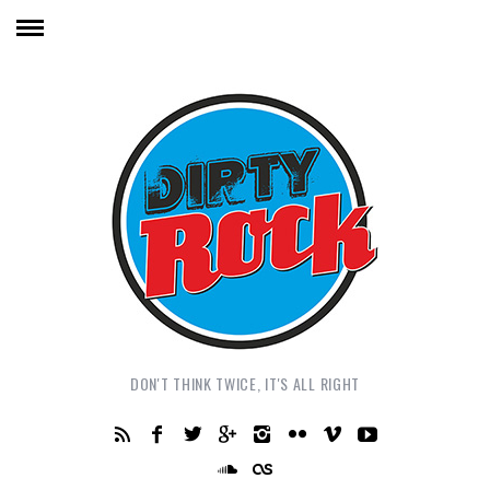
DON'T THINK TWICE, IT'S ALL RIGHT