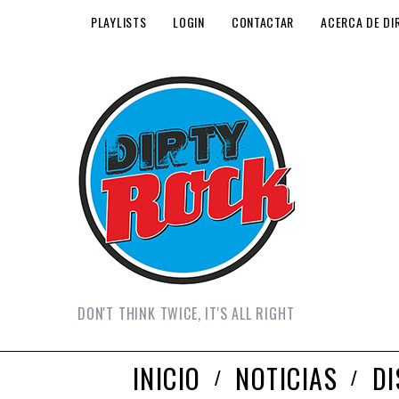
PLAYLISTS
LOGIN
CONTACTAR
ACERCA DE DI
DON'T THINK TWICE, IT'S ALL RIGHT
INICIO
NOTICIAS
D