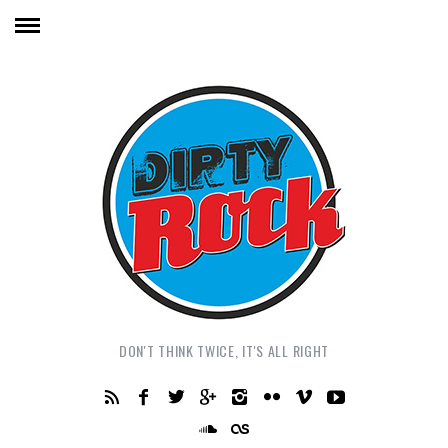
DON'T THINK TWICE, IT'S ALL RIGHT