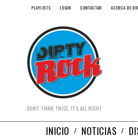
PLAYLISTS
LOGIN
CONTACTAR
ACERCA DE DI
DON'T THINK TWICE, IT'S ALL RIGHT
INICIO
NOTICIAS
D