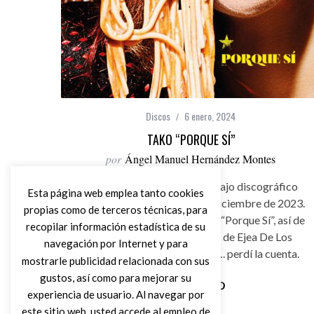
Discos
6 enero, 2024
TAKO “PORQUE SÍ”
por
Ángel Manuel Hernández Montes
Tako regresa con nuevo trabajo discográfico
Esta página web emplea tanto cookies
que vio la luz a mediados de Diciembre de 2023.
propias como de terceros técnicas, para
Declaración de intenciones en “Porque Sí”, así de
recopilar información estadística de su
contundentes presentan los de Ejea De Los
navegación por Internet y para
Caballeros su disco número…. perdí la cuenta.
mostrarle publicidad relacionada con sus
gustos, así como para mejorar su
experiencia de usuario. Al navegar por
Leer Más
este sitio web, usted accede al empleo de