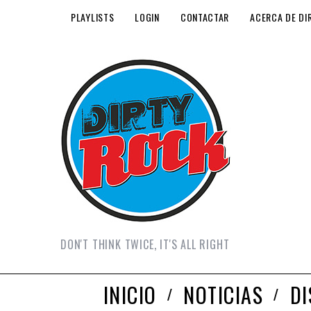
PLAYLISTS
LOGIN
CONTACTAR
ACERCA DE DI
DON'T THINK TWICE, IT'S ALL RIGHT
INICIO
NOTICIAS
D