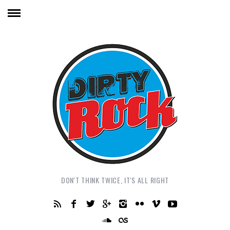
DON'T THINK TWICE, IT'S ALL RIGHT