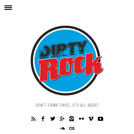
DON'T THINK TWICE, IT'S ALL RIGHT