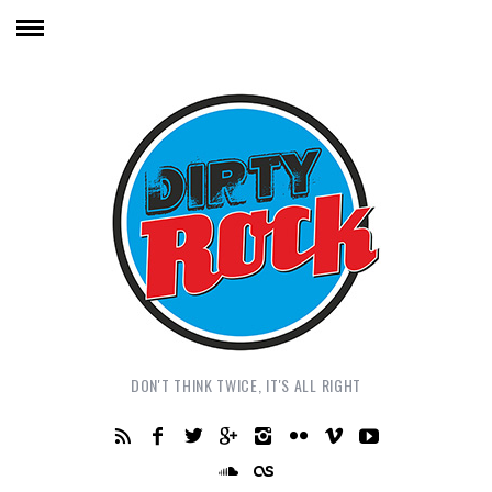
DON'T THINK TWICE, IT'S ALL RIGHT