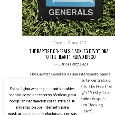
Discos
17 mayo, 2013
THE BAPTIST GENERALS “JACKLEG DEVOTIONAL
TO THE HEART”, NUEVO DISCO
por
Carlos Pérez Báez
The Baptist Generals es una interesante banda
tejana de Denton, que publica su tercer trabajo
de estudio “Jackleg Devotional To The Heart”, el
Esta página web emplea tanto cookies
próximo 21 de mayo, tras Dog” (1998) y “No
propias como de terceros técnicas, para
Silver/No Gold” (2003),diez años después
recopilar información estadística de su
regresan con su nuevo álbum “Jackleg
navegación por Internet y para
Devotional To The Heart”.
mostrarle publicidad relacionada con sus