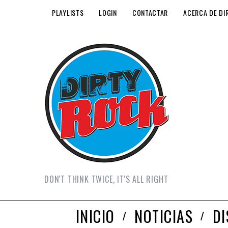
PLAYLISTS
LOGIN
CONTACTAR
ACERCA DE DI
DON'T THINK TWICE, IT'S ALL RIGHT
INICIO
NOTICIAS
D