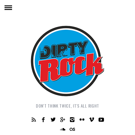
DON'T THINK TWICE, IT'S ALL RIGHT