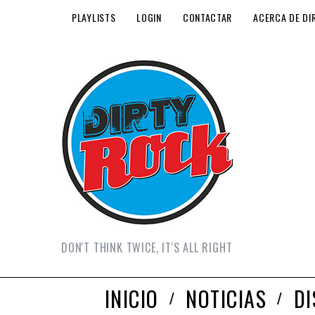
PLAYLISTS
LOGIN
CONTACTAR
ACERCA DE DI
DON'T THINK TWICE, IT'S ALL RIGHT
INICIO
NOTICIAS
D