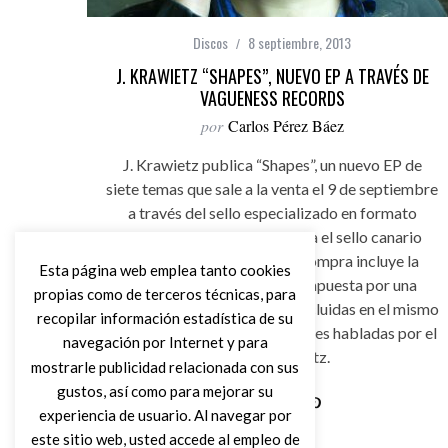
Discos
8 septiembre, 2013
J. KRAWIETZ “SHAPES”, NUEVO EP A TRAVÉS DE
VAGUENESS RECORDS
por
Carlos Pérez Báez
J. Krawietz publica “Shapes”, un nuevo EP de
siete temas que sale a la venta el 9 de septiembre
a través del sello especializado en formato
cassette, debutando así para el sello canario
Vagueness Records, cuya compra incluye la
Esta página web emplea tanto cookies
descarga digital del EP, compuesta por una
propias como de terceros técnicas, para
selección de 6 canciones no incluidas en el mismo
recopilar información estadística de su
y acompañada por explicaciones habladas por el
navegación por Internet y para
propio Krawietz.
mostrarle publicidad relacionada con sus
gustos, así como para mejorar su
experiencia de usuario. Al navegar por
Leer Más
este sitio web, usted accede al empleo de