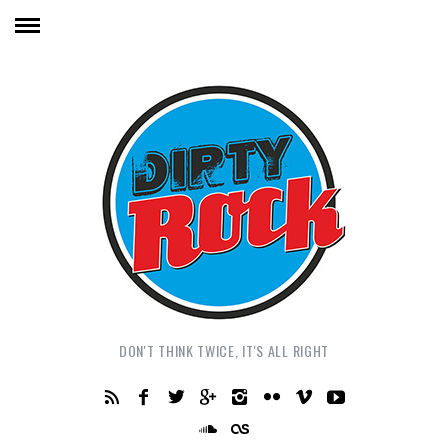
DON'T THINK TWICE, IT'S ALL RIGHT