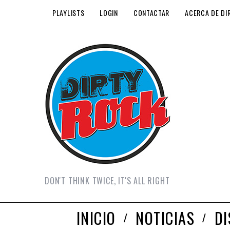
PLAYLISTS
LOGIN
CONTACTAR
ACERCA DE DI
DON'T THINK TWICE, IT'S ALL RIGHT
INICIO
NOTICIAS
D