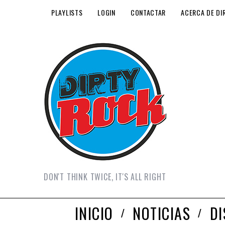
PLAYLISTS
LOGIN
CONTACTAR
ACERCA DE DI
DON'T THINK TWICE, IT'S ALL RIGHT
INICIO
NOTICIAS
D