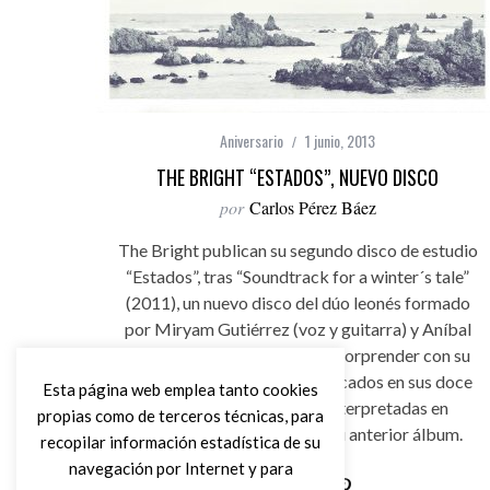
Aniversario
1 junio, 2013
THE BRIGHT “ESTADOS”, NUEVO DISCO
por
Carlos Pérez Báez
The Bright publican su segundo disco de estudio
“Estados”, tras “Soundtrack for a winter´s tale”
(2011), un nuevo disco del dúo leonés formado
por Miryam Gutiérrez (voz y guitarra) y Aníbal
Sánchez (guitarra) vuelven a sorprender con su
Folk Pop Rock intimista salpicados en sus doce
Esta página web emplea tanto cookies
canciones, once de ellas interpretadas en
propias como de terceros técnicas, para
castellano, a diferencia de su anterior álbum.
recopilar información estadística de su
navegación por Internet y para