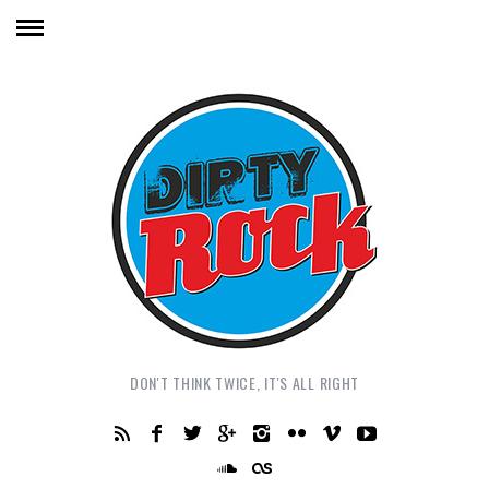
DON'T THINK TWICE, IT'S ALL RIGHT