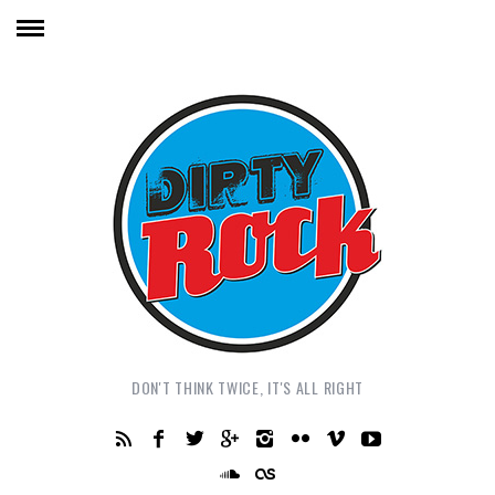
DON'T THINK TWICE, IT'S ALL RIGHT