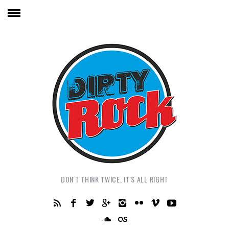
DON'T THINK TWICE, IT'S ALL RIGHT