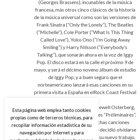
(Georges Brassens), incunables de la música
francesa, más otros cinco clásicos de la historia
de la música universal como son las versiones de
Frank Sinatra (“Only the Lonely”), The Beatles
(“Michelle”), Cole Porter (“What Is This Thing
Called Love”), Yoko Ono (“I’m Going Away
Smiling”) y Harry Nilsson (“Everybody’s
Talking”), que sonarán ahora en la voz de Iggy
Pop. El disco estará en la calle el próximo 9 de
mayo, y será el décimo noveno álbum de estudio
de Iggy Pop, y a buen seguro que el
norteamericano lanzará esas canciones en su
primera visita a España en elRock Coast Festival
de Tenerife.
Ya en 2009 Iggy Pop, James Newell Osterberg,
Esta página web emplea tanto cookies
publicó otro álbum de versiones “Préliminaires”,
propias como de terceros técnicas, para
apostando por el jazz y muchas canciones
recopilar información estadística de su
escritas en francés, el cantante decidió olvidarse
navegación por Internet y para
del Rock y Punk para publicar su nuevo trabajo.