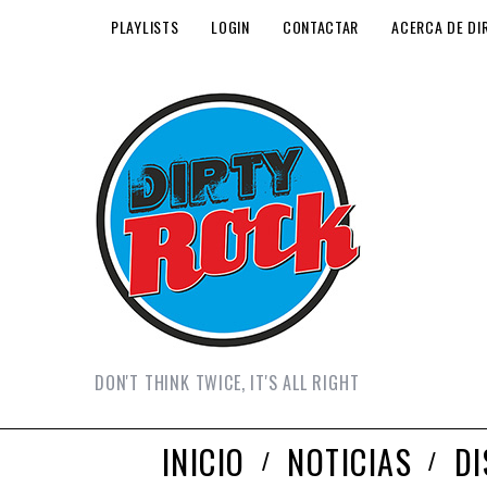
PLAYLISTS
LOGIN
CONTACTAR
ACERCA DE DI
DON'T THINK TWICE, IT'S ALL RIGHT
INICIO
NOTICIAS
D