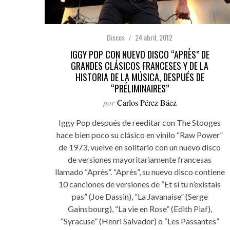
Discos
24 abril, 2012
IGGY POP CON NUEVO DISCO “APRÈS” DE
GRANDES CLÁSICOS FRANCESES Y DE LA
HISTORIA DE LA MÚSICA, DESPUÉS DE
“PRÉLIMINAIRES”
por
Carlos Pérez Báez
Iggy Pop después de reeditar con The Stooges
hace bien poco su clásico en vinilo “Raw Power”
de 1973, vuelve en solitario con un nuevo disco
de versiones mayoritariamente francesas
llamado “Après”. “Après”, su nuevo disco contiene
10 canciones de versiones de “Et si tu n’existais
pas” (Joe Dassin), “La Javanaise” (Serge
Gainsbourg), “La vie en Rose” (Edith Piaf),
“Syracuse” (Henri Salvador) o “Les Passantes”