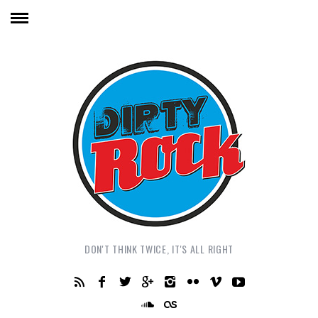
DON'T THINK TWICE, IT'S ALL RIGHT