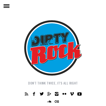
DON'T THINK TWICE, IT'S ALL RIGHT