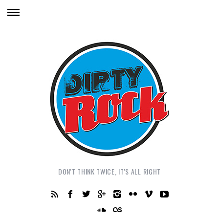
DON'T THINK TWICE, IT'S ALL RIGHT