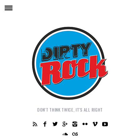
DON'T THINK TWICE, IT'S ALL RIGHT