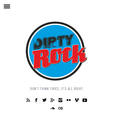
DON'T THINK TWICE, IT'S ALL RIGHT