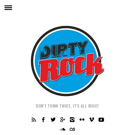
DON'T THINK TWICE, IT'S ALL RIGHT