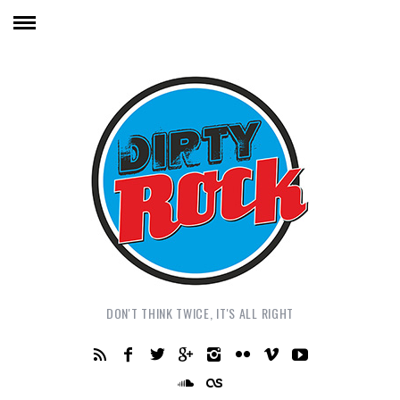
DON'T THINK TWICE, IT'S ALL RIGHT