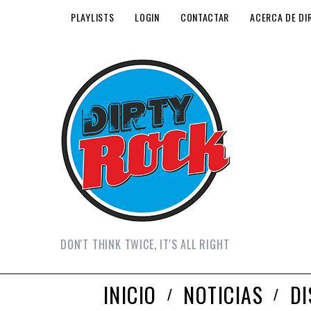
PLAYLISTS
LOGIN
CONTACTAR
ACERCA DE DI
DON'T THINK TWICE, IT'S ALL RIGHT
INICIO
NOTICIAS
D