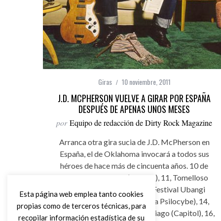
Giras
10 noviembre, 2011
J.D. MCPHERSON VUELVE A GIRAR POR ESPAÑA
DESPUÉS DE APENAS UNOS MESES
por
Equipo de redacción de Dirty Rock Magazine
Arranca otra gira sucia de J.D. McPherson en
España, el de Oklahoma invocará a todos sus
héroes de hace más de cincuenta años. 10 de
noviembre, Madrid (Sala Sol), 11, Tomelloso
(Sala Beat), 12, Benidorm (Festival Ubangi
Esta página web emplea tanto cookies
Stomp), 13, Hondarribia (Sala Psilocybe), 14,
propias como de terceros técnicas, para
Liérganes (Los Picos), 15, Santiago (Capitol), 16,
recopilar información estadística de su