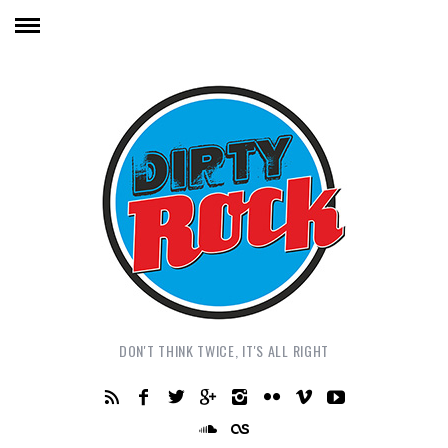
DON'T THINK TWICE, IT'S ALL RIGHT