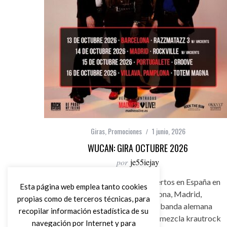
Giras
,
Promociones
1 junio, 2026
WUCAN: GIRA OCTUBRE 2026
por
je55iejay
Wucan anuncian cuatro conciertos en España en
Esta página web emplea tanto cookies
octubre de 2026: Barcelona, Madrid,
propias como de terceros técnicas, para
Portugalete y Pamplona. La banda alemana
recopilar información estadística de su
liderada por Francis Tobolsky mezcla krautrock
navegación por Internet y para