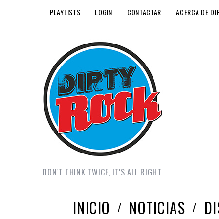
PLAYLISTS
LOGIN
CONTACTAR
ACERCA DE DI
DON'T THINK TWICE, IT'S ALL RIGHT
INICIO
NOTICIAS
D