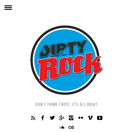
DON'T THINK TWICE, IT'S ALL RIGHT