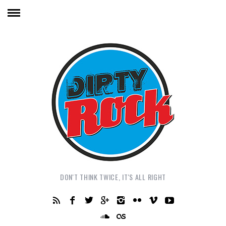
DON'T THINK TWICE, IT'S ALL RIGHT