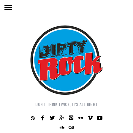
DON'T THINK TWICE, IT'S ALL RIGHT