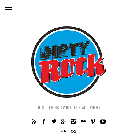
DON'T THINK TWICE, IT'S ALL RIGHT