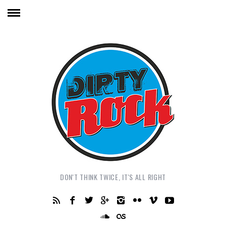
DON'T THINK TWICE, IT'S ALL RIGHT