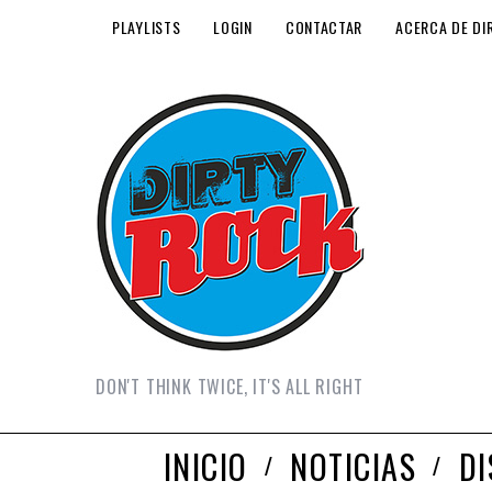
PLAYLISTS
LOGIN
CONTACTAR
ACERCA DE DI
DON'T THINK TWICE, IT'S ALL RIGHT
INICIO
NOTICIAS
D