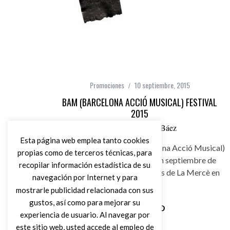
Promociones
10 septiembre, 2015
BAM (BARCELONA ACCIÓ MUSICAL) FESTIVAL
2015
por
Carlos Pérez Báez
Esta página web emplea tanto cookies
El festival BAM 2015 (Barcelona Acció Musical)
propias como de terceros técnicas, para
de Barcelona se celebrará en septiembre de
recopilar información estadística de su
2015, para celebrar las fiestas de La Mercè en
navegación por Internet y para
Barcelona
mostrarle publicidad relacionada con sus
gustos, así como para mejorar su
experiencia de usuario. Al navegar por
Leer Más
este sitio web, usted accede al empleo de