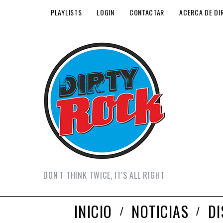
PLAYLISTS
LOGIN
CONTACTAR
ACERCA DE DI
DON'T THINK TWICE, IT'S ALL RIGHT
INICIO
NOTICIAS
D