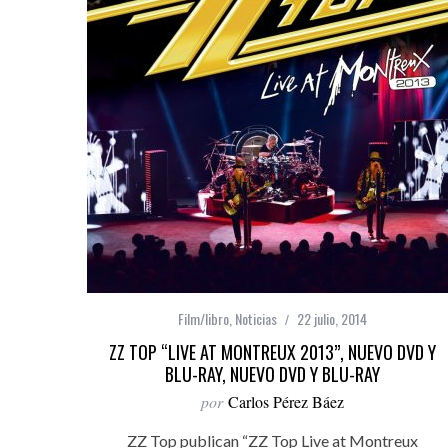
Film/libro
,
Noticias
22 julio, 2014
ZZ TOP “LIVE AT MONTREUX 2013”, NUEVO DVD Y
BLU-RAY, NUEVO DVD Y BLU-RAY
por
Carlos Pérez Báez
ZZ Top publican “ZZ Top Live at Montreux