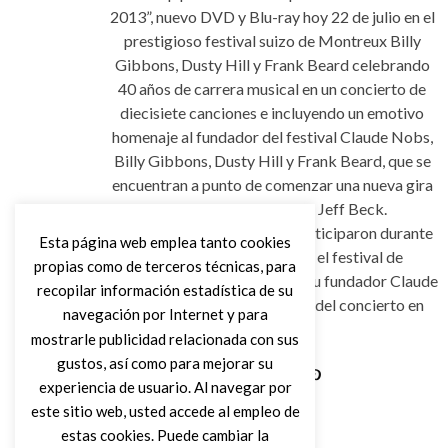
2013”, nuevo DVD y Blu-ray hoy 22 de julio en el
prestigioso festival suizo de Montreux Billy
Gibbons, Dusty Hill y Frank Beard celebrando
40 años de carrera musical en un concierto de
diecisiete canciones e incluyendo un emotivo
homenaje al fundador del festival Claude Nobs,
Billy Gibbons, Dusty Hill y Frank Beard, que se
encuentran a punto de comenzar una nueva gira
norteamericana junto a Jeff Beck.
Mike Flanigin y Van Wilks participaron durante
Esta página web emplea tanto cookies
el concierto de ZZ Top en el festival de
propias como de terceros técnicas, para
Montreux para homenajear a su fundador Claude
recopilar información estadística de su
Nobs, fallecido meses antes del concierto en
navegación por Internet y para
2013.
mostrarle publicidad relacionada con sus
gustos, así como para mejorar su
experiencia de usuario. Al navegar por
Leer Más
este sitio web, usted accede al empleo de
estas cookies. Puede cambiar la