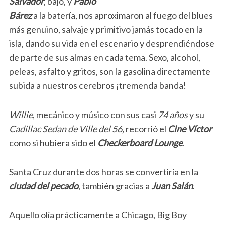
Salvador
, bajo, y
Pablo
Bárez
a la batería, nos aproximaron al fuego del blues
más genuino, salvaje y primitivo jamás tocado en la
isla, dando su vida en el escenario y desprendiéndose
de parte de sus almas en cada tema. Sexo, alcohol,
peleas, asfalto y gritos, son la gasolina directamente
subida a nuestros cerebros ¡tremenda banda!
Willie
, mecánico y músico con sus casi
74 años
y su
Cadillac Sedan de Ville del 56,
recorrió el
Cine Víctor
como si hubiera sido el
Checkerboard Lounge
.
Santa Cruz durante dos horas se convertiría en la
ciudad del pecado
, también gracias a
Juan Salán
.
Aquello olía prácticamente a Chicago, Big Boy