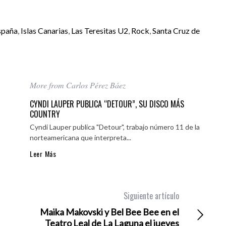
spaña
,
Islas Canarias
,
Las Teresitas U2
,
Rock
,
Santa Cruz de
More from Carlos Pérez Báez
CYNDI LAUPER PUBLICA “DETOUR”, SU DISCO MÁS
COUNTRY
Cyndi Lauper publica "Detour", trabajo número 11 de la
norteamericana que interpreta...
Leer Más
Siguiente artículo
Maika Makovski y Bel Bee Bee en el
Teatro Leal de La Laguna el jueves