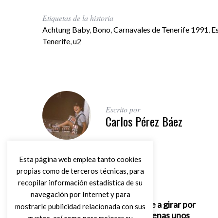
Etiquetas de la historia
Achtung Baby
,
Bono
,
Carnavales de Tenerife 1991
,
E
Tenerife
,
u2
Escrito por
Carlos Pérez Báez
Esta página web emplea tanto cookies
propias como de terceros técnicas, para
recopilar información estadística de su
Artículo anterior
navegación por Internet y para
J.D. McPherson vuelve a girar por
mostrarle publicidad relacionada con sus
España después de apenas unos
gustos, así como para mejorar su