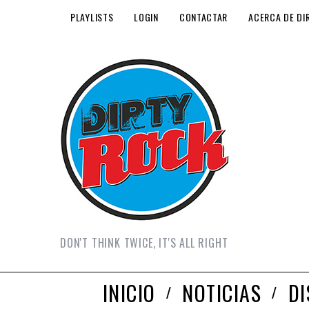
PLAYLISTS
LOGIN
CONTACTAR
ACERCA DE DI
DON'T THINK TWICE, IT'S ALL RIGHT
INICIO
NOTICIAS
D