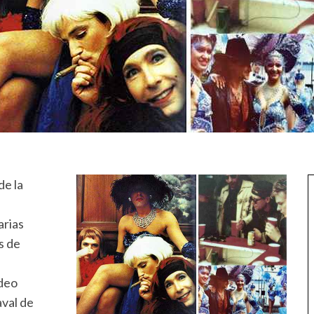
de la
arias
s de
ídeo
val de