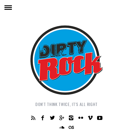
DON'T THINK TWICE, IT'S ALL RIGHT