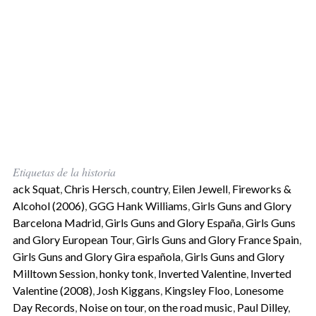
Etiquetas de la historia
ack Squat
,
Chris Hersch
,
country
,
Eilen Jewell
,
Fireworks &
Alcohol (2006)
,
GGG Hank Williams
,
Girls Guns and Glory
Barcelona Madrid
,
Girls Guns and Glory España
,
Girls Guns
and Glory European Tour
,
Girls Guns and Glory France Spain
,
Girls Guns and Glory Gira española
,
Girls Guns and Glory
Milltown Session
,
honky tonk
,
Inverted Valentine
,
Inverted
Valentine (2008)
,
Josh Kiggans
,
Kingsley Floo
,
Lonesome
Day Records
,
Noise on tour
,
on the road music
,
Paul Dilley
,