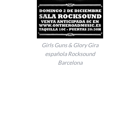
Girls Guns & Glory Gira
española Rocksound
Barcelona