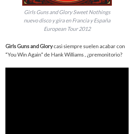
Girls Guns and Glory Sweet Nothings
nuevo disco y gira en Francia y España
European Tour 2012
Girls Guns and Glory
casi siempre suelen acabar con
“You Win Again” de Hank Williams , ¿premonitorio?