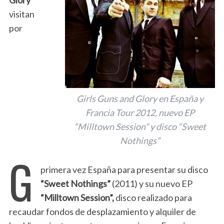
Glory
visitan
por
Girls Guns and Glory en España y
Francia Tour 2012, nuevo EP
“Milltown Session” y disco “Sweet
Nothings”
G
primera vez España para presentar su disco
“Sweet Nothings”
(2011) y su nuevo EP
“Milltown Session”,
disco realizado para
recaudar fondos de desplazamiento y alquiler de