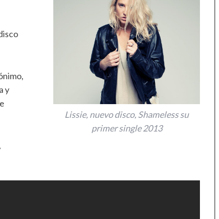
disco
ónimo,
a y
de
Lissie, nuevo disco, Shameless su
primer single 2013
,