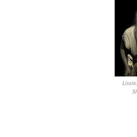
Lissie
S