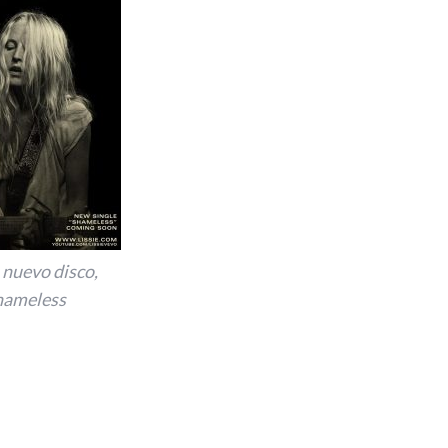
, nuevo disco,
hameless