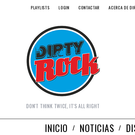
PLAYLISTS
LOGIN
CONTACTAR
ACERCA DE DI
DON'T THINK TWICE, IT'S ALL RIGHT
INICIO
NOTICIAS
D