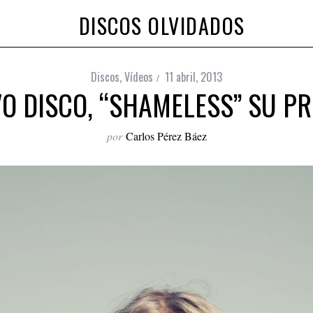
DISCOS OLVIDADOS
Discos
,
Vídeos
11 abril, 2013
VO DISCO, “SHAMELESS” SU P
por
Carlos Pérez Báez