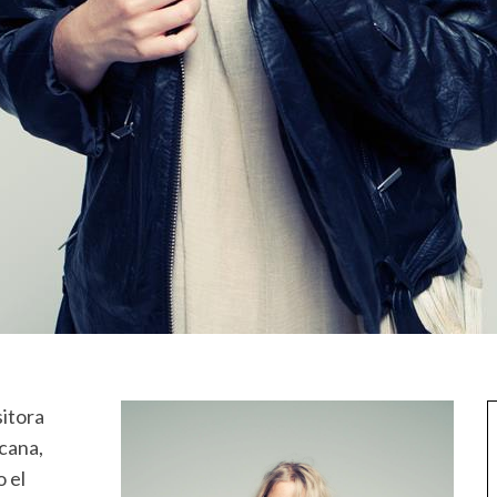
sitora
cana,
 el