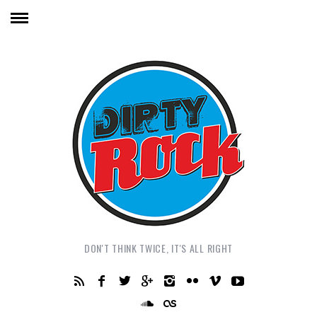
DON'T THINK TWICE, IT'S ALL RIGHT