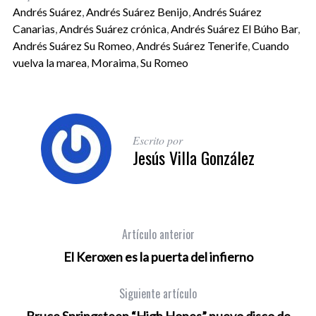
Andrés Suárez
,
Andrés Suárez Benijo
,
Andrés Suárez
Canarias
,
Andrés Suárez crónica
,
Andrés Suárez El Búho Bar
,
Andrés Suárez Su Romeo
,
Andrés Suárez Tenerife
,
Cuando
vuelva la marea
,
Moraima
,
Su Romeo
Escrito por
Jesús Villa González
Artículo anterior
El Keroxen es la puerta del infierno
Siguiente artículo
Bruce Springsteen “High Hopes” nuevo disco de