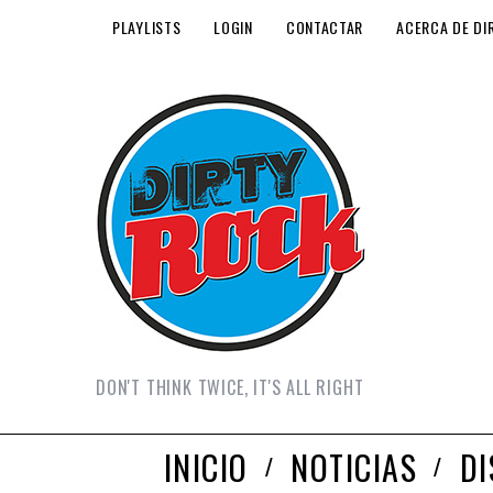
PLAYLISTS
LOGIN
CONTACTAR
ACERCA DE DI
DON'T THINK TWICE, IT'S ALL RIGHT
INICIO
NOTICIAS
D