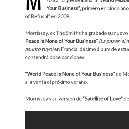
solitario que se llamará
“World Peace 
Your Business”
, primero en cinco año
of Refusal” en 2009.
Morrissey, ex The Smiths ha grabado su nuevo
Peace Is None of Your Business”
(La paz en el
asunto tuyo)
en Francia, décimo álbum de estu
contendrá doce canciones.
“World Peace Is None of Your Business”
de Mo
a la venta el próximo verano.
Morrissey y su versión de
“Satellite of Love”
de