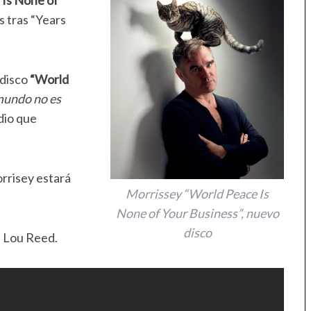
Is None of
s tras “Years
 disco
“World
 mundo no es
dio que
rrisey estará
Morrissey “World Peace Is
None of Your Business”, nuevo
disco
 Lou Reed.