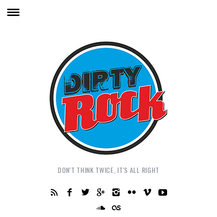
DON'T THINK TWICE, IT'S ALL RIGHT