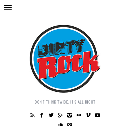
DON'T THINK TWICE, IT'S ALL RIGHT