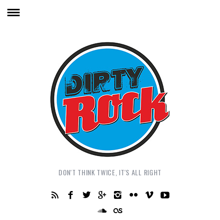
DON'T THINK TWICE, IT'S ALL RIGHT