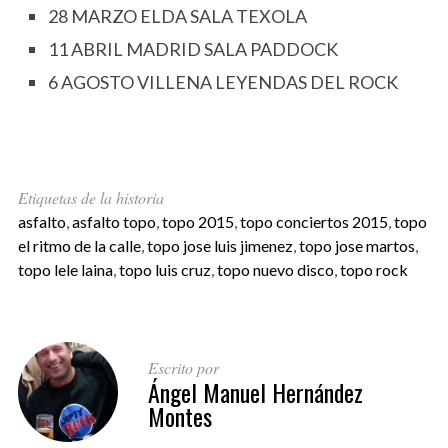
28 MARZO ELDA SALA TEXOLA
11 ABRIL MADRID SALA PADDOCK
6 AGOSTO VILLENA LEYENDAS DEL ROCK
Etiquetas de la historia
asfalto
,
asfalto topo
,
topo 2015
,
topo conciertos 2015
,
topo
el ritmo de la calle
,
topo jose luis jimenez
,
topo jose martos
,
topo lele laina
,
topo luis cruz
,
topo nuevo disco
,
topo rock
Escrito por
Ángel Manuel Hernández
Montes